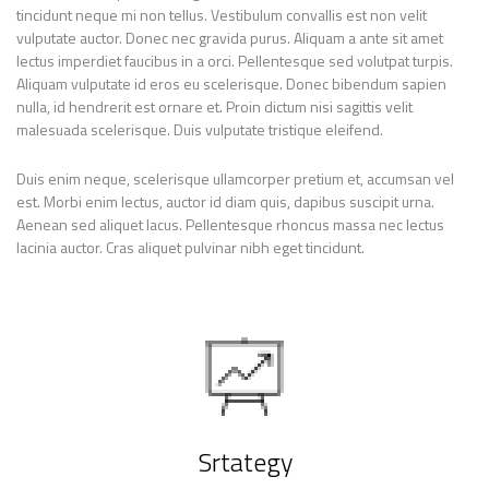
tincidunt neque mi non tellus. Vestibulum convallis est non velit
vulputate auctor. Donec nec gravida purus. Aliquam a ante sit amet
lectus imperdiet faucibus in a orci. Pellentesque sed volutpat turpis.
Aliquam vulputate id eros eu scelerisque. Donec bibendum sapien
nulla, id hendrerit est ornare et. Proin dictum nisi sagittis velit
malesuada scelerisque. Duis vulputate tristique eleifend.
Duis enim neque, scelerisque ullamcorper pretium et, accumsan vel
est. Morbi enim lectus, auctor id diam quis, dapibus suscipit urna.
Aenean sed aliquet lacus. Pellentesque rhoncus massa nec lectus
lacinia auctor. Cras aliquet pulvinar nibh eget tincidunt.
Srtategy