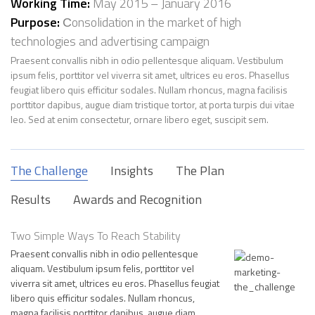
Working Time:
May 2015 – January 2016
Purpose:
Сonsolidation in the market of high
technologies and advertising campaign
Praesent convallis nibh in odio pellentesque aliquam. Vestibulum
ipsum felis, porttitor vel viverra sit amet, ultrices eu eros. Phasellus
feugiat libero quis efficitur sodales. Nullam rhoncus, magna facilisis
porttitor dapibus, augue diam tristique tortor, at porta turpis dui vitae
leo. Sed at enim consectetur, ornare libero eget, suscipit sem.
The Challenge
Insights
The Plan
Results
Awards and Recognition
Two Simple Ways To Reach Stability
Praesent convallis nibh in odio pellentesque
aliquam. Vestibulum ipsum felis, porttitor vel
viverra sit amet, ultrices eu eros. Phasellus feugiat
libero quis efficitur sodales. Nullam rhoncus,
magna facilisis porttitor dapibus, augue diam