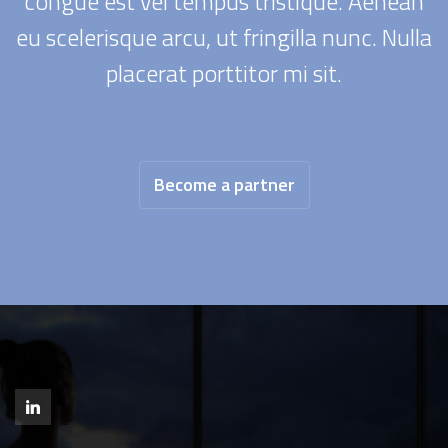
congue est vel tempus tristique. Aenean
eu scelerisque arcu, ut fringilla nunc. Nulla
placerat porttitor mi sit.
Become a partner